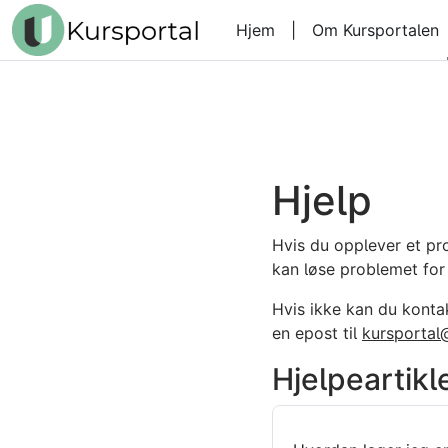
Gå til hovedinnhold
Hjem
|
Om Kursportalen
Hjelp
Hvis du opplever et pr
kan løse problemet for
Hvis ikke kan du kontak
en epost til
kursportal
Hjelpeartikl