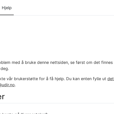
Hjelp
oblem med å bruke denne nettsiden, se først om det finnes 
 deg.
te vår brukerstøtte for å få hjelp. Du kan enten fylle ut
det
@udir.no
.
er