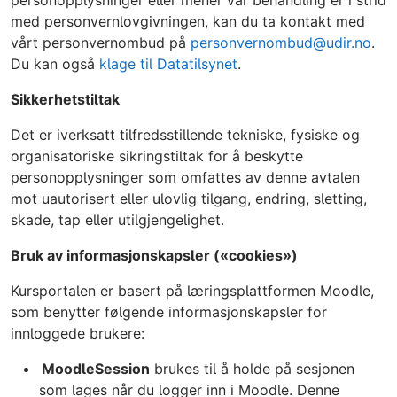
personopplysninger eller mener vår behandling er i strid
med personvernlovgivningen, kan du ta kontakt med
vårt personvernombud på
personvernombud@udir.no
.
Du kan også
klage til Datatilsynet
.
Sikkerhetstiltak
Det er iverksatt tilfredsstillende tekniske, fysiske og
organisatoriske sikringstiltak for å beskytte
personopplysninger som omfattes av denne avtalen
mot uautorisert eller ulovlig tilgang, endring, sletting,
skade, tap eller utilgjengelighet.
Bruk av informasjonskapsler («cookies»)
Kursportalen er basert på læringsplattformen Moodle,
som benytter følgende informasjonskapsler for
innloggede brukere:
MoodleSession
brukes til å holde på sesjonen
som lages når du logger inn i Moodle. Denne